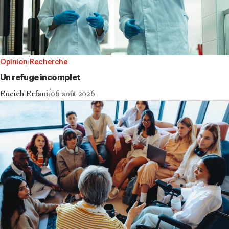
Opinion
Recherche
Un refuge incomplet
Encieh Erfani
06 août 2026