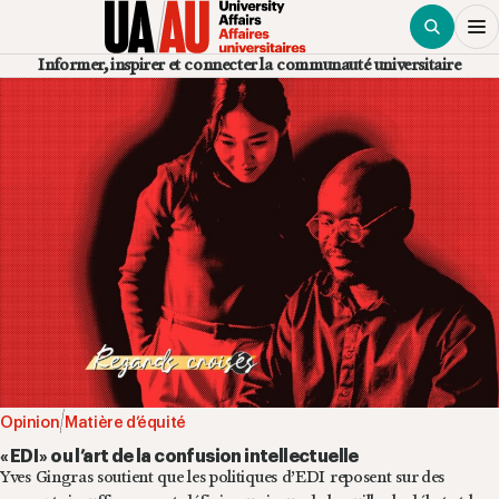
Chercher
To
Dr
University
Informer, inspirer et connecter la communauté universitaire
Study
Me
Opinion
Matière d’équité
« EDI » ou l’art de la confusion intellectuelle
Yves Gingras soutient que les politiques d’EDI reposent sur des