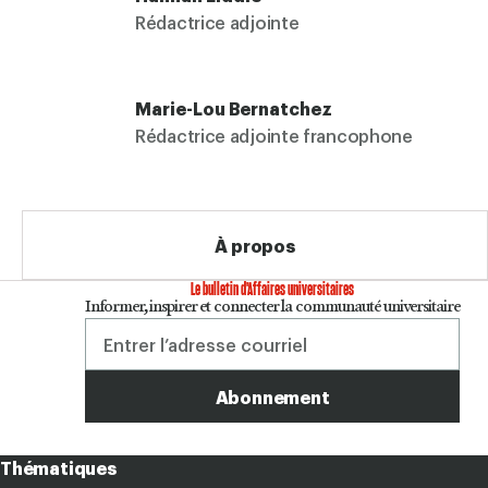
Rédactrice adjointe
Marie-Lou Bernatchez
Rédactrice adjointe francophone
À propos
Le bulletin d'Affaires universitaires
Informer, inspirer et connecter la communauté universitaire
Courriel
Affaires
Thématiques
universitaires