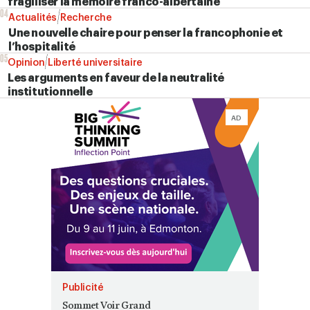
fragiliser la mémoire franco-albertaine
04
Actualités
Recherche
Une nouvelle chaire pour penser la francophonie et
l’hospitalité
05
Opinion
Liberté universitaire
Les arguments en faveur de la neutralité
institutionnelle
AD
Publicité
Sommet Voir Grand